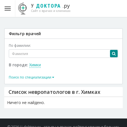
.ру
У
ДОКТОРА
Сайт о врачах и клиниках
Фильтр врачей
По фамилии:
В городе:
Химки
Поиск по специализации
Список невропатологов в г. Химках
Ничего не найдено.
© 2026 U-doktora.ru - отзывы о врачах, рейтинг клиник и больниц.