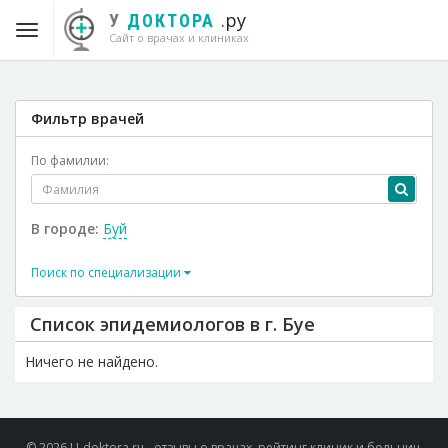
.ру
У
ДОКТОРА
Сайт о врачах и клиниках
Фильтр врачей
По фамилии:
В городе:
Буй
Поиск по специализации
Список эпидемиологов в г. Буе
Ничего не найдено.
© 2026 U-doktora.ru - отзывы о врачах, рейтинг клиник и больниц.