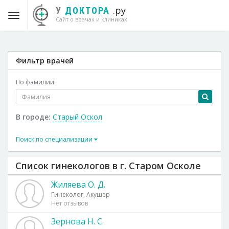
.ру
У
ДОКТОРА
Сайт о врачах и клиниках
Фильтр врачей
По фамилии:
В городе:
Старый Оскол
Поиск по специализации
Список гинекологов в г. Старом Осколе
Жиляева О. Д.
Гинеколог, Акушер
Нет отзывов
Зернова Н. С.