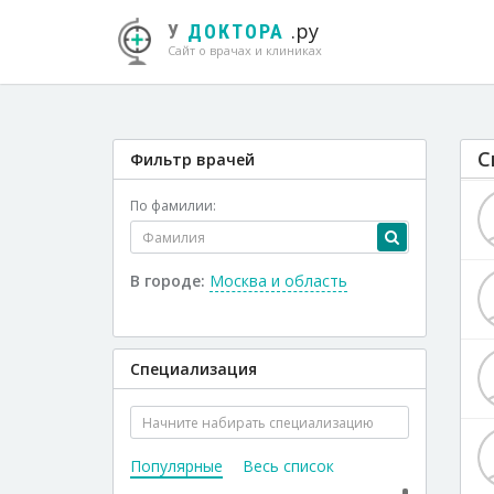
.ру
У
ДОКТОРА
Сайт о врачах и клиниках
С
Фильтр врачей
По фамилии:
В городе:
Москва и область
Специализация
Популярные
Весь список