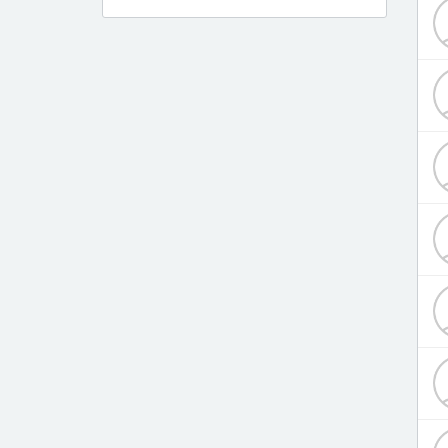
Дерматолог
Диетолог
Инфекционист
Кардиолог
Кардиохирург
Логопед
Лор
Маммолог
Мануальный терапевт
Нарколог
Невролог
Невропатолог