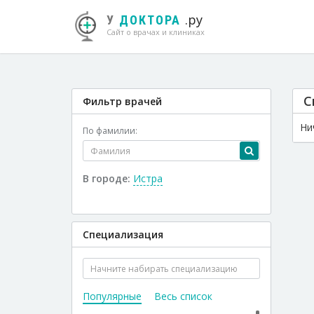
.ру
У
ДОКТОРА
Сайт о врачах и клиниках
С
Фильтр врачей
Ни
По фамилии:
В городе:
Истра
Специализация
Популярные
Весь список