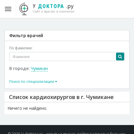
.ру
У
ДОКТОРА
Сайт о врачах и клиниках
Фильтр врачей
По фамилии:
В городе:
Чумикан
Поиск по специализации
Список кардиохирургов в г. Чумикане
Ничего не найдено.
© 2026 U-doktora.ru - отзывы о врачах, рейтинг клиник и больниц.