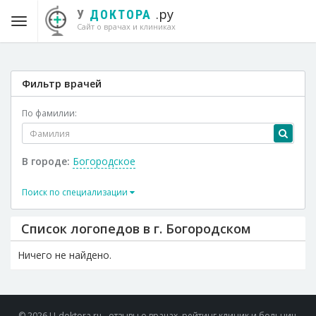
.ру
У
ДОКТОРА
Сайт о врачах и клиниках
Фильтр врачей
По фамилии:
В городе:
Богородское
Поиск по специализации
Список логопедов в г. Богородском
Ничего не найдено.
© 2026 U-doktora.ru - отзывы о врачах, рейтинг клиник и больниц.