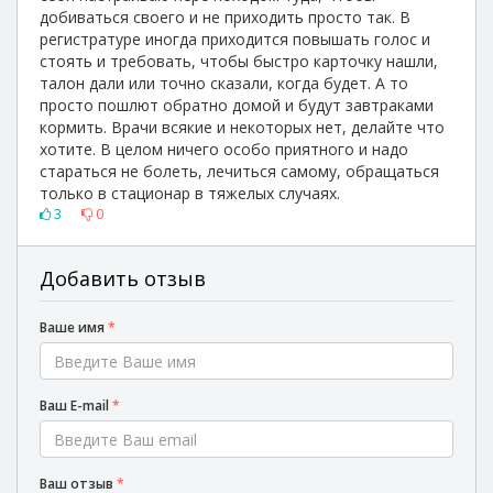
добиваться своего и не приходить просто так. В
регистратуре иногда приходится повышать голос и
стоять и требовать, чтобы быстро карточку нашли,
талон дали или точно сказали, когда будет. А то
просто пошлют обратно домой и будут завтраками
Васина Н. Н.
кормить. Врачи всякие и некоторых нет, делайте что
Невролог
хотите. В целом ничего особо приятного и надо
стараться не болеть, лечиться самому, обращаться
только в стационар в тяжелых случаях.
3
0
Добавить отзыв
Верещакова Л. М.
Терапевт
Ваше имя
*
Ваш E-mail
*
Войлевич Н. А.
Терапевт
Ваш отзыв
*