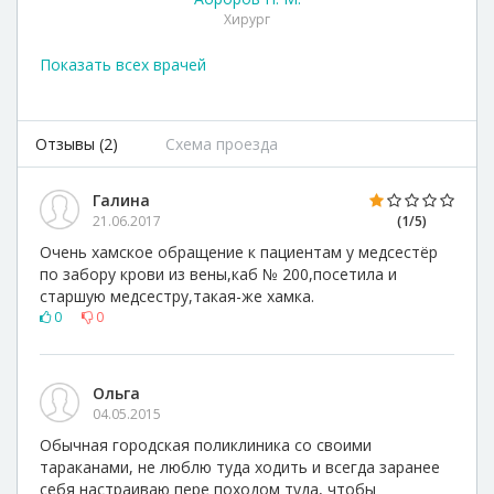
Хирург
Показать всех врачей
Отзывы (2)
Схема проезда
Агапова И. М.
Инфекционист
Галина
21.06.2017
(1/5)
Очень хамское обращение к пациентам у медсестёр
по забору крови из вены,каб № 200,посетила и
старшую медсестру,такая-же хамка.
Алдохина С. А.
0
0
Терапевт
Ольга
04.05.2015
Обычная городская поликлиника со своими
Бородин А. А.
тараканами, не люблю туда ходить и всегда заранее
Офтальмолог
себя настраиваю пере походом туда, чтобы