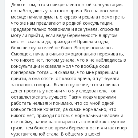
Дело в том, что я прикреплена к этой консультации,
но наблюдаюсь у платного врача. Вот на восьмом
месяце начала думать о курсах и решила посмотреть
что же нам предлагают в родной консультации.
Предварительно позвонила и все узнала, спросила
могу ли прийти, если веду беременность в другом
месте - сказали да, приходите! Пришла я одна,
больше слушателей не было. Вскоре появилась
Сморщок, начала сильно эмоционально переживать,
что никого нет, потом узнала, что я не наблюдаюсь в
консультации и сказала мол что вообще сюда
приперлась тогда … Я сказала, что мне разрешили
прийти, а она опять: от какого врача, я тут бумаги
заполняю, говори… Было ощущение, что я пришла
денег просить у нее или что я у следователя, тон
оставлял желать лучшего! Таким людям врачами
работать нельзя! Я понимаю, что со мной одной
ковыряться не хочется, да скажи нормально, что
никого нет, приходи потом, я нормальный человек и
все пойму, зачем разговаривать со мной как с куском
грязи, тем более во время беременности я итак гипер
чувствительной стала. В общем я в шоке!