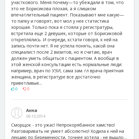
участкового. Меня почему—то убеждали в том, что
это не Борисикова плохая, а я слишком
впечатлительный пациент. Показывают мне какую—
то папку и говорят, вот мол у нее статистика
хорошая. Только пока я стояла у регистратуры,
встретила еще 2 девушек, которые от Борисиковой
откреплялись. И очереди, кстати говоря, к ней на
запись почти нет. Я не успела понять, какой она
специалист после 2 визитов, но я считаю, врач
должен уметь общаться с пациентом. А вообще в
этой женской консультации есть нормальные люди:
например, врач по УЗИ, сама зам. гл врача приятная
женщина, в регистратуре все достаточно
приветливые...
0
0
Анна
06.10.2014
Сморщок - это ужас! Непрокорябанное хамство!
Разговаривать не умеет абсолютно! Ходила к ней на
лекцию по беременности, точнее хотела - не вышло…