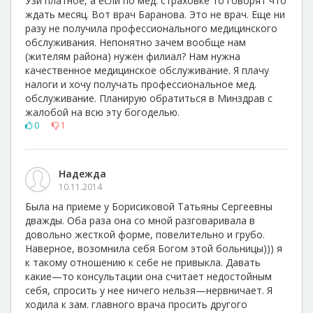
Узи платное, а если по мед. страховке то говорят что
ждать месяц. Вот врач Баранова. Это не врач. Еще ни
разу не получила профессионального медицинского
обслуживания. Непонятно зачем вообще нам
(жителям района) нужен филиал? Нам нужна
качественное медицинское обслуживание. Я плачу
налоги и хочу получать профессиональное мед.
обслуживание. Планирую обратиться в Минздрав с
жалобой на всю эту богоделью.
0
1
Надежда
10.11.2014
Была на приеме у Борисиковой Татьяны Сергеевны
дважды. Оба раза она со мной разговаривала в
довольно жесткой форме, повелительно и грубо.
Наверное, возомнила себя Богом этой больницы))) я
к такому отношению к себе не привыкла. Давать
какие—то консультации она считает недостойным
себя, спросить у нее ничего нельзя—нервничает. Я
ходила к зам. главного врача просить другого