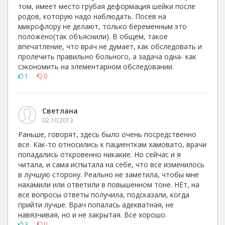
том, имеет место грубая деформация шейки после
родов, которую надо наблюдать. Посев на
микрофлору не делают, только беременным это
положено(так объяснили). В общем, такое
впечатление, что врач не думает, как обследовать и
пролечить правильно больного, а задача одна- как
сэкономить на элементарном обследовании.
1
0
Светлана
02.10.2013
Раньше, говорят, здесь было очень посредственно
все. Как-то относились к пациенткам хамовато, врачи
попадались откровенно никакие. Но сейчас и я
читала, и сама испытала на себе, что все изменилось
в лучшую сторону. Реально не заметила, чтобы мне
нахамили или ответили в повышенном тоне. НЕт, на
все вопросы ответы получила, подсказали, когда
прийти лучше. Врач попалась адекватная, не
навязчивая, но и не закрытая. Все хорошо.
3
0