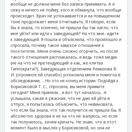
вообще не должна меня без записи принимать. А я
сижу и ничего не пойму, кого я обманула, что вообще
происходит. Врач не успокаивается и на повышенном
тоне продолжает меня отчитывать. Я говорю, если
бы я знала, то конечно, не пришла бы так нагло, что
мне уйти? или идти к заведующей? На что мне- идите
к заведующей. Я пошла и объяснила, что произошло и
спросила, почему такое хамское отношение к
посетителю. Меня очень сложно огорчить, но после
такого отношения расплакалась, я ведь тоже медик
(не на что не претендующий! а как, же клятва
Гиппократа!?). Заведующая отделением Ремизова В.
И. (огромное ей спасибо) успокоила меня и помогла в
обследовании, …Но это не конец истории. Подойдя к
Борисиковой Т. С., спросила, вы меня примите
сегодня? Меня приняли... и вот тут началось…я
услышала, какая я ужасная, что не даю ей уйти в
отпуск, я попыталась объяснить, что невиновата,
что если бы знала, что так получится не пришла бы. Я
абсолютно здорова и не на что не жалуюсь, но если
так получилось, зачем кричать. Не знаю, что в этот
момент было в мыслях у Борисиковой, но она не