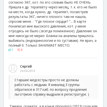
согласно ЭКГ, кот. по его словам было НЕ ОЧЕНЬ.
Пришла к др. терапевту через месяц, т. к. его не было
на месте, когда нужно, др. терапевт, посмотрев
результаты ЭКГ, ничего плохого там не нашла,
спросив меня: - "Где плохое сердце? "... В карте
понаписал мне высокого давления, кот. у меня
отродясь не было ( всегда пониженное). Давление он
мне никогда не мерил. Бланки на анализы пришлось
выбивать (эндокринология и по суставам). Не врач, а
полный 0. Только ЗАНИМАЕТ МЕСТО.
1
8
Сергей
24.04.2014
Старшие медсестры просто не должны
работать с людьми. Я инвалид 3 группы
обратился в 317 каб. по вопросу продления
льгот(мою справку выдрали в регистратуре. )
Тамара, скажите, а в конце прошлого (2013) года или