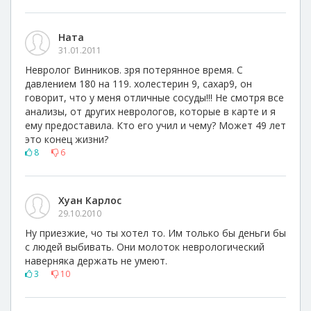
Ната
31.01.2011
Невролог Винников. зря потерянное время. С
давлением 180 на 119. холестерин 9, сахар9, он
говорит, что у меня отличные сосуды!!! Не смотря все
анализы, от других неврологов, которые в карте и я
ему предоставила. Кто его учил и чему? Может 49 лет
это конец жизни?
8
6
Хуан Карлос
29.10.2010
Ну приезжие, чо ты хотел то. Им только бы деньги бы
с людей выбивать. Они молоток неврологический
наверняка держать не умеют.
3
10