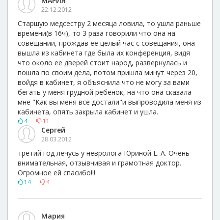
МАРИЯ
22.12.2012
Старшую медсестру 2 месяца ловила, то ушла раньше
времени(в 16ч), то 3 раза говорили что она на
совещании, прождав ее целый час с совещания, она
вышла из кабинета где была их конференция, видя
что около ее дверей стоит народ, развернулась и
пошла по своим дела, потом пришла минут через 20,
войдя в кабинет, я объяснила что не могу за вами
бегать у меня грудной ребенок, на что она сказала
мне "Как вы меня все достали"и выпроводила меня из
кабинета, опять закрыла кабинет и ушла.
4
11
Сергей
28.03.2012
третий год лечусь у невролога Юриной Е. А. Очень
внимательная, отзывчивая и грамотная доктор.
Огромное ей спасибо!!!
14
4
Мария