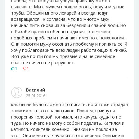
поняла, что любую пагубную привычку можно
вылечить. Мы с мужем прошли огонь, воду и медные
трубы. Обошли много лекарей и всегда недуг
возвращался. Я согласна, что во многом муж
начинал пить снова из за безделия и слабой воли. Но
в Рихабе врачи особенно подходят к лечению
подобных проблем и начинают именно с психологии.
Они помогли мужу осознать проблему и принять её. Я
хочу поблагодарить всех людей работающих в Рихаб.
Вот уже почти год мы трезвые и наше семейное
счастье ничего не разрушает.
1
1
Василий
25.01.2016
как бы не было сложно это писать, но я тоже страдал
зависимостью от наркотиков. Причем, в минуты
прозрения головой понимал, что качусь куда-то не
туда. Но ничего не могу с собой поделать. Катился и
катился. Родители конечно... низкий им поклон за
это... Они меня вытянули из этого дерьма. Они мне и