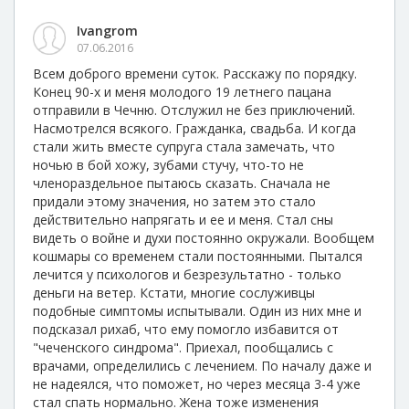
Ivangrom
07.06.2016
Всем доброго времени суток. Расскажу по порядку.
Конец 90-х и меня молодого 19 летнего пацана
отправили в Чечню. Отслужил не без приключений.
Насмотрелся всякого. Гражданка, свадьба. И когда
стали жить вместе супруга стала замечать, что
ночью в бой хожу, зубами стучу, что-то не
членораздельное пытаюсь сказать. Сначала не
придали этому значения, но затем это стало
действительно напрягать и ее и меня. Стал сны
видеть о войне и духи постоянно окружали. Вообщем
кошмары со временем стали постоянными. Пытался
лечится у психологов и безрезультатно - только
деньги на ветер. Кстати, многие сослуживцы
подобные симптомы испытывали. Один из них мне и
подсказал рихаб, что ему помогло избавится от
"чеченского синдрома". Приехал, пообщались с
врачами, определились с лечением. По началу даже и
не надеялся, что поможет, но через месяца 3-4 уже
стал спать нормально. Жена тоже изменения