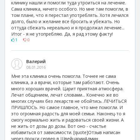
клинику нашли и помогли туда утроиться на лечение.
Сама клиника, ничего особого. Но мне там помогли, в
том плане, что я перестал употреблять. Хотя лечился
долго, было и желание все бросить и убежать. Но
оттуда сбежать нереально и я продолжал лечение...
Итог - я не утопребляю. Да, я рад этому факту!
1
0
Валерий
08.01.2016
Мне эта клиника очень помогла. Точнее не сама
клиника, а а врачи, которые там работают. Очень
много хороших врачей. Царит приятная атмосфера.
Лечат общением, лечат словами... Конечно же во
многих случаях без лекарств не обойтись. ЛЕЧИТЬСЯ
ПРИШЛОСЬ. Но самое главное, что мне помогли. И
это огромная радость для моей семьи. Наконец-то я
смогу нормально жить и радоваться своей жизни. А
не жить от дозы до дозы. Вот оно - счастье
избавиться от зависимости. [quote]Отзыв написан
через прокси сервер в ШвейцарииАдмин