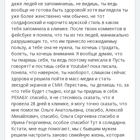
даже людей не запоминаешь, не видишь, ты ведь
вообще не готова быть здоровой! хотя выглядела ты
уже более женственно чем обычно, не тот
солдафонский и нарочито мужской стиль в каком
тебя запомнила в клинике. После твоих комментов в
фейсбуке я поняла, что ты из тех людей, маниакально
разрушающих то, что им принесло неожидаемыу
пользу, а тебе она не нужна, ты хочешь страдать,
болеть, ты хочешь внимания. Я вообще думаю, что
ты пиаришь себя, ты ведь поэтому написала в Пусть
говорят? и постишь себя в Youtube? пока писала,
поняла, что наверное, ты наоборот, слишком сейчас
здорова и решила пойти в масс-медиа и стать
звездой экранов и СМИ. Перестань, ты делаешь то, за
что тебе будет стыдно, когда ты придешь в себя.
РЕХАБУ: спасибо, я не стесняюсь сказать, что я
провела 28 дней в клинике, я могу точно сказать, что
мне помогли: Ольге Анатольевна, спасибо, Алексей
Михайлович, спасибо, Ольга Сергеевна спасибо и
Ирина Георгиевна, особое спасибо! Тут я солидарна.
Кстати, мне еще помогают, мы с бывшим мужем
решили настроить заново семейную жизнь, которая