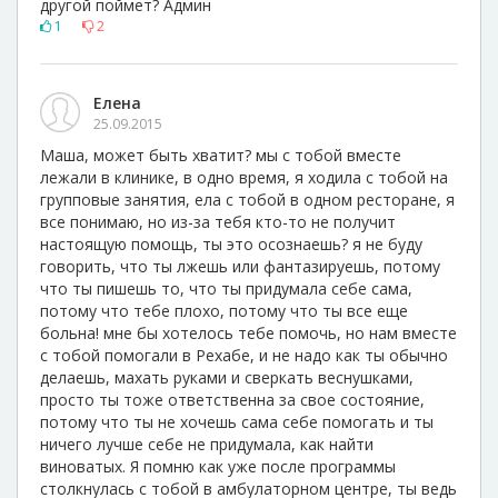
другой поймет? Админ
1
2
Елена
25.09.2015
Маша, может быть хватит? мы с тобой вместе
лежали в клинике, в одно время, я ходила с тобой на
групповые занятия, ела с тобой в одном ресторане, я
все понимаю, но из-за тебя кто-то не получит
настоящую помощь, ты это осознаешь? я не буду
говорить, что ты лжешь или фантазируешь, потому
что ты пишешь то, что ты придумала себе сама,
потому что тебе плохо, потому что ты все еще
больна! мне бы хотелось тебе помочь, но нам вместе
с тобой помогали в Рехабе, и не надо как ты обычно
делаешь, махать руками и сверкать веснушками,
просто ты тоже ответственна за свое состояние,
потому что ты не хочешь сама себе помогать и ты
ничего лучше себе не придумала, как найти
виноватых. Я помню как уже после программы
столкнулась с тобой в амбулаторном центре, ты ведь