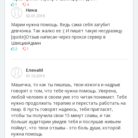
1
4
Нина
02.01.2016
Марии нужна помощь. Ведь сама себя загубит
девчонка. Так жалко ее :( И пишет такую несуразицу.
[quote]Отзыв написан через прокси сервер в
ШвецииАдмин
2
1
ЕленаМ
01.10.2015
Машечка, то как ты пишешь, твои изжога и надрыв
говорят о том, что тебе нужна помощь. Уверена,
любой человек в своем уме это читая понимает. Тебе
нужно продолжить терапию и перестать работать на
пиар. В пусть говорят надеюсь, тебя пригласят,
чтобы ты получила свои 15 минут славы, и так
больше аудитории увидев тебя и послушав живьем
поймут, что твои отзывы - это боль души, которой
нужна помощь