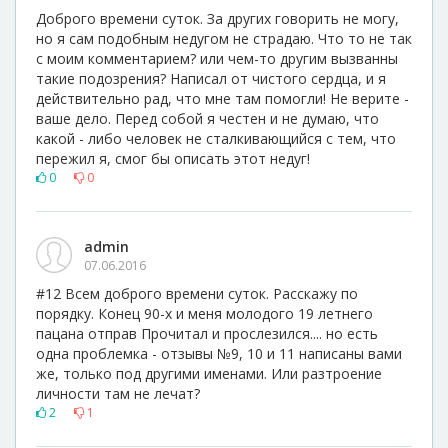
Доброго времени суток. За других говорить не могу,
но я сам подобным недугом не страдаю. Что то не так
с моим комментарием? или чем-то другим вызванны
такие подозрения? Написал от чистого сердца, и я
действительно рад, что мне там помогли! Не верите -
ваше дело. Перед собой я честен и не думаю, что
какой - либо человек не сталкивающийся с тем, что
пережил я, смог бы описать этот недуг!
0
0
admin
07.06.2016
#12 Всем доброго времени суток. Расскажу по
порядку. Конец 90-х и меня молодого 19 летнего
пацана отправ Прочитал и прослезился.... но есть
одна проблемка - отзывы №9, 10 и 11 написаны вами
же, только под другими именами. Или разтроение
личности там не лечат?
2
1