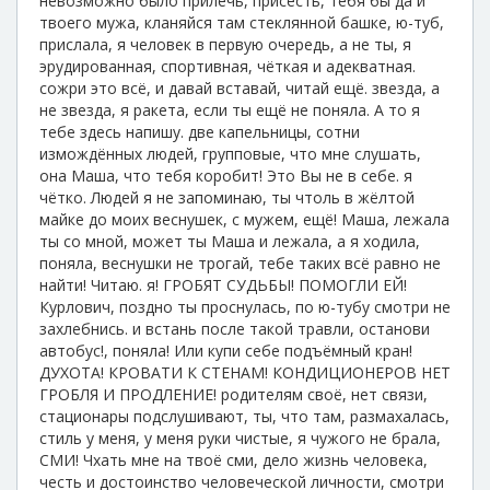
невозможно было прилечь, присесть, тебя бы да и
твоего мужа, кланяйся там стеклянной башке, ю-туб,
прислала, я человек в первую очередь, а не ты, я
эрудированная, спортивная, чёткая и адекватная.
сожри это всё, и давай вставай, читай ещё. звезда, а
не звезда, я ракета, если ты ещё не поняла. А то я
тебе здесь напишу. две капельницы, сотни
измождённых людей, групповые, что мне слушать,
она Маша, что тебя коробит! Это Вы не в себе. я
чётко. Людей я не запоминаю, ты чтоль в жёлтой
майке до моих веснушек, с мужем, ещё! Маша, лежала
ты со мной, может ты Маша и лежала, а я ходила,
поняла, веснушки не трогай, тебе таких всё равно не
найти! Читаю. я! ГРОБЯТ СУДЬБЫ! ПОМОГЛИ ЕЙ!
Курлович, поздно ты проснулась, по ю-тубу смотри не
захлебнись. и встань после такой травли, останови
автобус!, поняла! Или купи себе подъёмный кран!
ДУХОТА! КРОВАТИ К СТЕНАМ! КОНДИЦИОНЕРОВ НЕТ
ГРОБЛЯ И ПРОДЛЕНИЕ! родителям своё, нет связи,
стационары подслушивают, ты, что там, размахалась,
стиль у меня, у меня руки чистые, я чужого не брала,
СМИ! Чхать мне на твоё сми, дело жизнь человека,
честь и достоинство человеческой личности, смотри