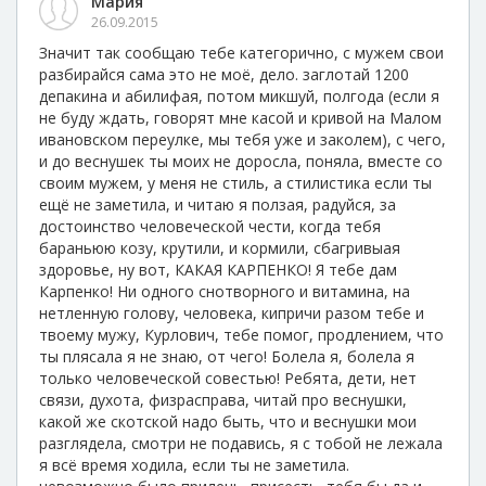
Мария
26.09.2015
Значит так сообщаю тебе категорично, с мужем свои
разбирайся сама это не моё, дело. заглотай 1200
депакина и абилифая, потом микшуй, полгода (если я
не буду ждать, говорят мне касой и кривой на Малом
ивановском переулке, мы тебя уже и заколем), с чего,
и до веснушек ты моих не доросла, поняла, вместе со
своим мужем, у меня не стиль, а стилистика если ты
ещё не заметила, и читаю я ползая, радуйся, за
достоинство человеческой чести, когда тебя
бараньюю козу, крутили, и кормили, сбагривыая
здоровье, ну вот, КАКАЯ КАРПЕНКО! Я тебе дам
Карпенко! Ни одного снотворного и витамина, на
нетленную голову, человека, кипричи разом тебе и
твоему мужу, Курлович, тебе помог, продлением, что
ты плясала я не знаю, от чего! Болела я, болела я
только человеческой совестью! Ребята, дети, нет
связи, духота, физрасправа, читай про веснушки,
какой же скотской надо быть, что и веснушки мои
разглядела, смотри не подавись, я с тобой не лежала
я всё время ходила, если ты не заметила.