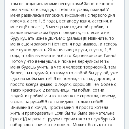
там не подавись моими веснушками! Женственность
она в чистоте сердца, я тебя отпускаю, правда! У
меня развилась!!! гипоксия, инсомния ( с первого дня
приёма, а это 1, 5 года), вег дисфункция, астения. и
мне ещё после 1, 5 месяца методичной гробли, в
малом ивановском будут говорить, что если я не
буду кушать ихнее ДЕРЬМО (дальше)!!! Извините, то
меня ещё и заколят! Нет нет, я поднимаюсь, и теперь
мне нужно делать 20 капельниц в руки, спустя, 1, 5
года, чтобы вымывать всё это Карпенковское Гавно!
Потому что вены ушли, и пока не вернулись! И ты
меня будешь учить, а что я человек творческий, тем
более, ты подумай, потому что любой бы другой, уже
сдох на моём месте!!! Я не помню, что ты, дорогая, я
просто всегда думаю, о людях, хорошо!!! Тем более о
таких красивых! 2 капельницы, ты пойми, сотни
людей, и гробля! И что ты меня не спросила, почему,
я сплю на руках!!! Это ты видишь только себя!!!
Внимания я хочу!!!, Прости меня! Я просто хотела
жить и преподавать!!! Если бы ты была внимательна!
[quote]Два раза с трудом перечитал этот сумбурный
набор слов - ничего не понял... Может быть кто-то