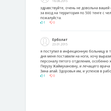
18.08.2015
здравствуйте, очень не довольна вашей 
за вход на территория по 500 тенге с че
пожалуйста.
1
0
Ерболат
23.01.2015
я поступил в инфекционную больницу в т
дня меня поставили на ноги, хочу выра
персоналу пятого отделения, особенно
Перузу Жаймухановну, и лечащего врача 
Зина апай. Здоровья им, и успехов в раб
1
0