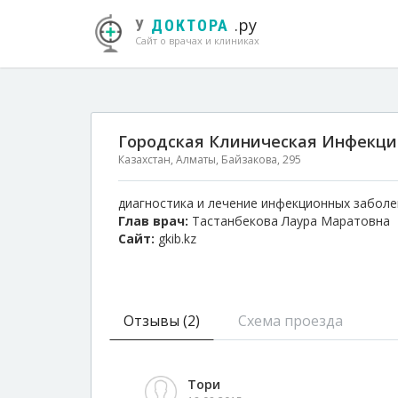
.ру
У
ДОКТОРА
Сайт о врачах и клиниках
Городская Клиническая Инфекцио
Казахстан, Алматы, Байзакова, 295
диагностика и лечение инфекционных забол
Глав врач:
Тастанбекова Лаура Маратовна
Сайт:
gkib.kz
Отзывы (2)
Схема проезда
Тори