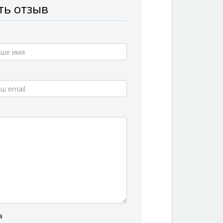
ть отзыв
*
*
а