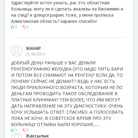
Здрвствуйте! хотел узнать, рас это областная
больница, могу ли я сделать анализы на биохимию и
на спид? и флюрографию тоже, у меня прописка
Алматинская область? заранее спасибо!
1
1
ЖАНАР
25.06.2013
дОБРЫЙ ДЕНЬ! РАНЬШЕ У ВАС ДЕЛАЛИ
РЕНГЕНОГРАФИЮ ЖЕЛУДКА (ЭТО НАДО ПИТЬ БАРИ
И ПОТОМ ВСЕ СНИМАЮТ НА РЕНГЕН)? ЕСЛИ ДА, ТО
ПОЧЕМУ СЕЙЧАС НЕ ДЕЛАЮТ? ВЕДЬ У НАС ЕСТЬ
ЛЮДИ ПРЕКЛОННОГО ВОЗРАСТА, КОТОРЫМ НЕ ПО
ДЕНЬГАМ ПРОВОДИТЬ ТАКОЕ ОБСЛЕДОВАНИЕ В
ПЛАТНЫХ КЛИНИКАХ? ТЕМ БОЛЕЕ, ЧТО ИМ МОГУТ
ДАТЬ НАПРАВЛЕНИЕ НА ЭТУ ДИАГНОСТИКУ. ОЧЕНЬ
ХОЧУ УСЛЫШАТЬ ОТВЕТ. СПАСИБО. А ГОЛОСОВАТЬ
ПОКА НЕ ХОЧУ, В СОВЕТСКОЕ ВРЕМЯ ПРО ЭТУ
БОЛЬНИЦУ ОТЗЫВЫ БЫЛИ ХОРОШИЕ.......
1
1
Жаксылык