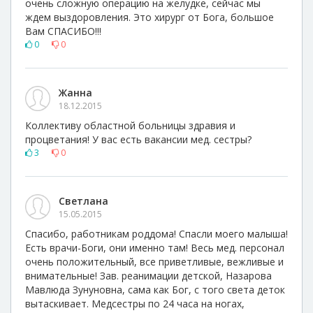
очень сложную операцию на желудке, сейчас мы
ждем выздоровления. Это хирург от Бога, большое
Вам СПАСИБО!!!
0
0
Жанна
18.12.2015
Коллективу областной больницы здравия и
процветания! У вас есть вакансии мед. сестры?
3
0
Светлана
15.05.2015
Спасибо, работникам роддома! Спасли моего малыша!
Есть врачи-Боги, они именно там! Весь мед. персонал
очень положительный, все приветливые, вежливые и
внимательные! Зав. реанимации детской, Назарова
Мавлюда Зунуновна, сама как Бог, с того света деток
вытаскивает. Медсестры по 24 часа на ногах,