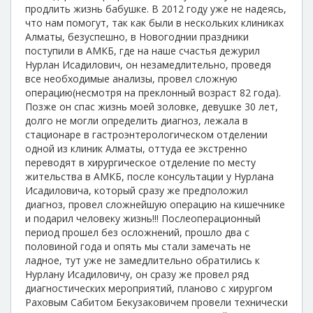
продлить жизнь бабушке. В 2012 году уже не надеясь,
что нам помогут, так как были в нескольких клиниках
Алматы, безуспешно, в Новогоднии праздники
поступили в АМКБ, где на наше счастья дежурил
Нурлан Исадилович, он незамедлительно, проведя
все необходимые анализы, провел сложную
операцию(несмотря на преклонный возраст 82 года).
Позже он спас жизнь моей золовке, девушке 30 лет,
долго не могли определить диагноз, лежала в
стационаре в гастроэнтерологическом отделении
одной из клиник Алматы, оттуда ее экстренно
переводят в хирургическое отделение по месту
жительства в АМКБ, после консультации у Нурлана
Исадиловича, который сразу же предположил
диагноз, провел сложнейшую операцию на кишечнике
и подарил человеку жизнь!!! Послеоперационный
период прошел без осложнений, прошло два с
половиной года и опять мы стали замечать не
ладное, тут уже не замедлительно обратились к
Нурлану Исадиловичу, он сразу же провел ряд
диагностических мероприятий, планово с хирургом
Раховым Сабитом Бекузаковичем провели технически