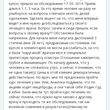
купон, пришла на обследование 17. 05. 2014. Приём
длился 1-1, 5 часа. За это время человек ни разу не
улыбнулся, на вопросы отвечала нехотя, делая
одолжения. Зделала акцент на то, что меня впервые
видит и мне нужно дообследоваться у своего
лечащего врача. Вопрос: зачем я сюда пришла, если
вопросы к своему врачу?? Обстановка была
напряжена. Для начала меня напугала дисплазией 3
степени (мне 28 лет), предраковым состоянием. На
кресле я элементарно не могла расслабиться, за что
и была "наруганой" врачом мол я специально
препятсвую процесу осмотра. Отношение хамовитое,
грубое и вызывающее. По началу думала, что у
человека не сложилось утро, а сейчас я понимаю, что
не одна такая))) Цены в этой клинике демократичные,
действительно. Но врач, мне НЕ предложила пройти
курс лечения у них. Или, Анжелка подумала, что по
акциям ходят нищеброды, а она такой себе Родин Гуд
в юбке. Были мысли тут пройти курс лечения, но
сейчас поняла, что нужно идти заново к другому
врачу и проходить те же обследования, так как
возникли сомнения в результатах)))Никому не