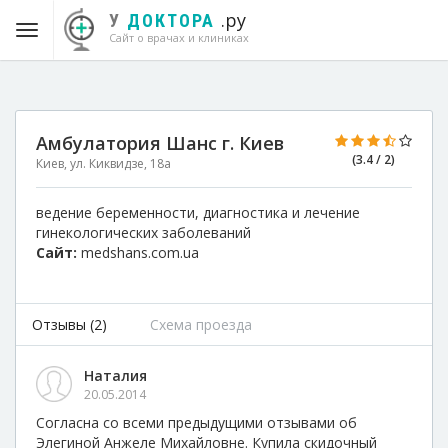
.ру
У
ДОКТОРА
Сайт о врачах и клиниках
Амбулатория Шанс г. Киев
(3.4 / 2)
Киев, ул. Киквидзе, 18а
ведение беременности, диагностика и лечение
гинекологических заболеваний
Сайт:
medshans.com.ua
Отзывы (2)
Схема проезда
Наталия
20.05.2014
Cогласна со всеми предыдущими отзывами об
Элегиной Анжеле Михайловне. Купила скидочный