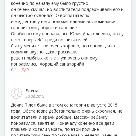
конечно по началу ему было грустно,
он очень скучал, но воспитатели поддерживали его и
он быстро освоился. О воспитателях
и медсестре у него положительные воспоминания,
говорит они добрые и хорошие.
Особенно ему понравилась Юлия Анатольевна, она у
него теперь №1 среди воспитателей.
Сын у меня ест не очень хорошо, но говорит, что
кормили вкусно, даже рассказал
рецепт рыбных котлет, уж очень они ему
понравились. Хороший санаторий!!!
1
0
Елена
20.08.2015
Дочка 7 лет была в этом санатории в августе 2015
года. Обстановка действительно очень скромная, но
воспитатели и врачи добрые, массаж ребенку
понравился, занятия. Поначалу конечно все дети
плакали и хотели уехать, по этой причине
родительский день только через 2 недели, раньше